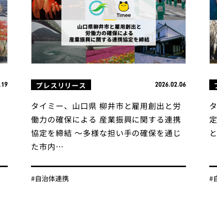
プレスリリース
.19
2026.02.06
関
タイミー、山口県 柳井市と雇用創出と労
働力の確保による 産業振興に関する連携
協定を締結 〜多様な担い手の確保を通じ
た市内…
#自治体連携
#