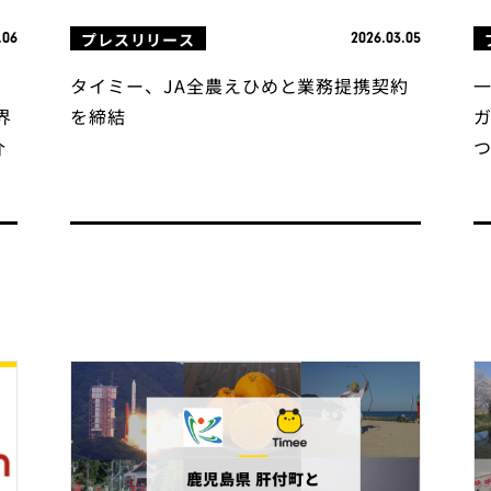
プレスリリース
.06
2026.03.05
未
タイミー、JA全農えひめと業務提携契約
界
を締結
介