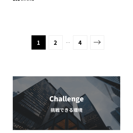
1
2
4
･･･