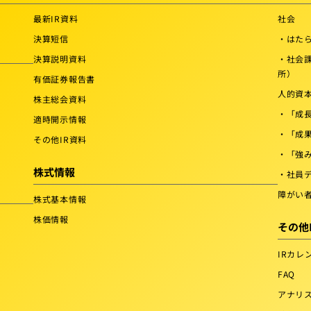
最新IR資料
社会
決算短信
・はたら
決算説明資料
・社会
所）
有価証券報告書
人的資
株主総会資料
・「成
適時開示情報
・「成
その他IR資料
・「強
株式情報
・社員
障がい
株式基本情報
株価情報
その他
IRカレ
FAQ
アナリ