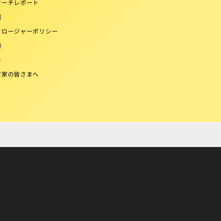
サーチレポート
例
クロージャーポリシー
項
告
資家の皆さまへ