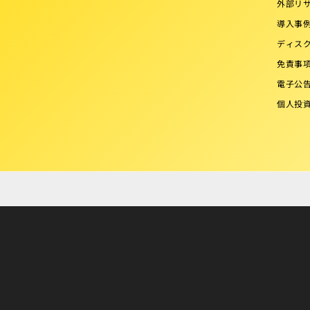
外部リ
導入事
ディス
免責事
電子公
個人投